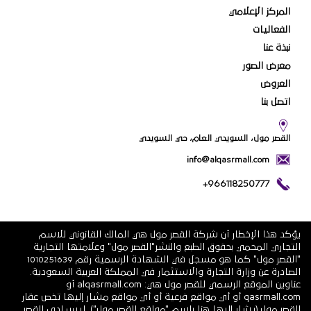
المركز الإعلامي
الفعاليات
نبذة عنا
معرض الصور
العروض
اتصل بنا
القصر مول، السويدي العام، حي السويدي
info@alqasrmall.com
+966118250777
يؤكد هذا الإخطار أن شركة القصر مول هي المالك القانوني للاسم
التجاري المحمي بحقوق الطبع والنشر"القصر مول" وعلامتها التجارية
"القصر مول" كما هو مسجل في الشهادة الرسمية رقم 1010251639
الصادرة عن وزارة التجارة والاستثمار في المملكة العربية السعودية.
عناوين الموقع الرسمي للقصر مول هي: alqasrmall.com أو
qasrmall.com أو أي مواقع فرعية أو أي مواقع مشار إليها تخص عقار
القصر مول (يشار إليها هنا باسم "مواقع القصر مول"). ليس لدى القصر