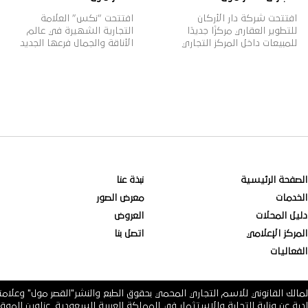
افتتحت شركة دار الأركان
افتتحت “نكس” العلامة
للتطوير العقاري مركزًا جديدًا
التجارية الشهيرة في عالم
للمبيعات داخل المركز التجاري
الأناقة والجمال فرعها الجديد
“القصر مول” بمدينة الرياض،
في القصر مول، وتأسست
بهدف تقديم خدمات المبيعات
علامة “نكس” عام 1999م
لعملائها وتعزيز قنوات التواصل
لتقدم مجموعة واسعة من
معهم، بالإضافة إلى عرض
مستحضرات التجميل العصرية
أحدث منتجات الشركة العقارية،
والجريئة التي تلبي مختلف
وذلك في إطار خطتها
أذواق النساء، حيث تتضمن
الاستراتيجية لنمو أعمالها
2000 منتج بألوان وظلال
داخل وخارج المملكة. وتهدف
متنوعة بأسعار مناسبة، وتنتشر
دار الأركان، الشركة الرائدة في
منتجاتها في أكثر من 70 دولة
مجال التطوير العقاري في
حول العالم، لتصبح ذات شهرة
المملكة العربية السعودية […]
عالمية وواحدة […]
الصفحة الرئيسية
نبذة عنا
الخدمات
معرض الصور
دليل المحلات
العروض
المركز الإعلامي
اتصل بنا
الفعاليات
مالك القانوني للاسم التجاري المحمي بحقوق الطبع والنشر"القصر مول" وعلام