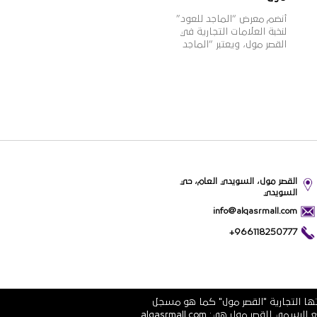
أنضم معرض “الماجد للعود”
لنخبة العلامات التجارية في
القصر مول، ويعتبر “الماجد
للعود” واحدًا من أشهر
الأسماء التجارية في تجارة
العود والعطورات الشرقية
والغربية في المملكة، بخبرة
تزيد عن 60 عامًا، وبعدد فروع
يزيد عن 100 فرع بالمملكة،
وتتميز منتجات “الماجد للعود”
بالجودة العالية والقيمة
الأفضل للمستهلك وتنوعها
الذي يلبي مختلف أذواق
القصر مول، السويدي العام، حي
ورغبات عملائها.
السويدي
info@alqasrmall.com
+966118250777
تها التجارية "القصر مول" كما هو مسجل
في الشهادة الرسمية رقم 1010251639 الصادرة عن وزارة التجارة والاستثمار في المملكة العربية السعودية. عناوين الموقع الرسمي للقصر مول هي: alqasrmall.com