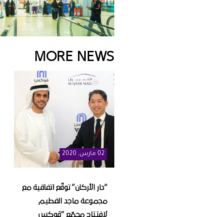
MORE NEWS
02
مارس
, 2020
“دار الأركان” توقّع اتفاقية مع
مجموعة ماجد الفطيم
لافتتاح مجمّع “ڤوكس