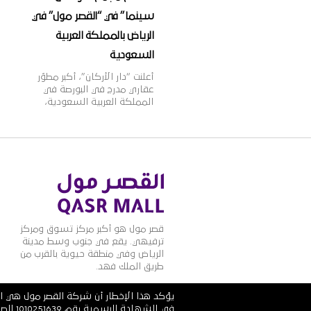
سينما” في “القصر مول” في
الرياض بالمملكة العربية
السعودية
أعلنت “دار الأركان”، أكبر مطوّر
عقاري مدرج في البورصة في
المملكة العربية السعودية،
اليوم أنها وقّعت اتّفاقية مع
مجموعة ماجد الفطيم،
الشركة الرائدة في مجال تطوير
وإدارة مراكز التسوق والمدن
المتكاملة ومنشآت التجزئة
والترفيه على مستوى منطقة
الشرق الأوسط وأفريقيا
وآسيا، وذلك لافتتاح مجمّع
دور عرض “ڤوكس سينما” في
المملكة العربية السعودية.
قصر مول هو أكبر مركز تسوق ومركز
وقد تمّ توقيع […]
ترفيهي. يقع في جنوب وسط مدينة
الرياض وفي منطقة حيوية بالقرب من
طريق الملك فهد.
يؤكد هذا الإخطار أن شركة القصر مول هي ال