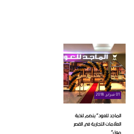
01
فبراير
, 2018
الماجد للعود” ينضم لنخبة
العلامات التجارية في القصر
مول”