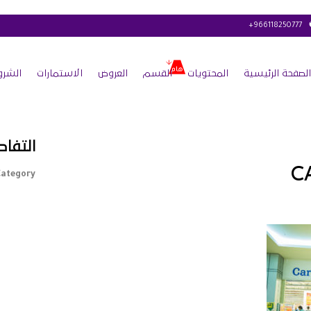
+966118250777
الصفحة الرئيسية
المحتويات
القسم
العروض
الاستمارات
الشرو
التفاص
C
ategory :