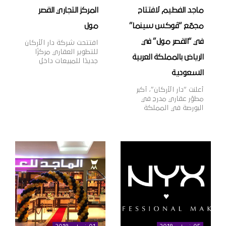
ماجد الفطيم لافتتاح
المركز التجاري القصر
مجمّع “ڤوكس سينما”
مول
في “القصر مول” في
افتتحت شركة دار الأركان
للتطوير العقاري مركزًا
الرياض بالمملكة العربية
جديدًا للمبيعات داخل
المركز التجاري “القصر
السعودية
مول” بمدينة الرياض،
بهدف تقديم خدمات
أعلنت “دار الأركان”، أكبر
المبيعات لعملائها وتعزيز
مطوّر عقاري مدرج في
قنوات التواصل معهم،
البورصة في المملكة
بالإضافة إلى عرض أحدث
العربية السعودية، اليوم
منتجات الشركة العقارية،
أنها وقّعت اتّفاقية مع
وذلك في إطار خطتها
مجموعة ماجد الفطيم،
الاستراتيجية لنمو
الشركة الرائدة في مجال
أعمالها داخل وخارج
تطوير وإدارة مراكز
المملكة. وتهدف دار
التسوق والمدن
الأركان، الشركة الرائدة
المتكاملة ومنشآت
في مجال التطوير العقاري
التجزئة والترفيه على
في المملكة العربية
مستوى منطقة الشرق
السعودية […]
الأوسط وأفريقيا وآسيا،
وذلك لافتتاح مجمّع دور
عرض “ڤوكس سينما”