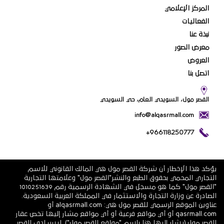
المركز الإعلامي
الفعاليات
نبذة عنا
معرض الصور
العروض
اتصل بنا
القصر مول، السويدي العام، حي السويدي
info@alqasrmall.com
+966118250777
يؤكد هذا الإخطار أن شركة القصر مول هي المالك القانوني للاسم
التجاري المحمي بحقوق الطبع والنشر"القصر مول" وعلامتها التجارية
"القصر مول" كما هو مسجل في الشهادة الرسمية رقم 1010251639
الصادرة عن وزارة التجارة والاستثمار في المملكة العربية السعودية.
عناوين الموقع الرسمي للقصر مول هي: alqasrmall.com أو
qasrmall.com أو أي مواقع فرعية أو أي مواقع مشار إليها تخص عقار
القصر مول (يشار إليها هنا باسم "مواقع القصر مول"). ليس لدى القصر