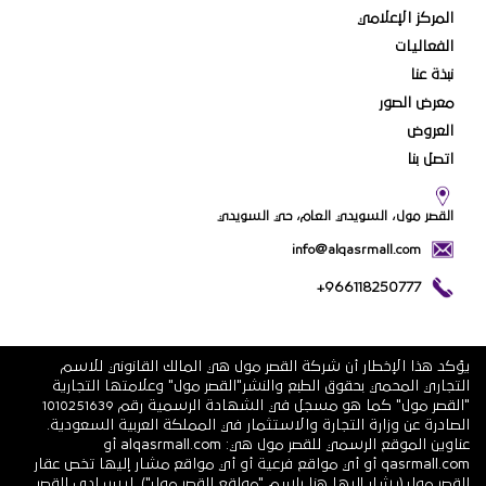
المركز الإعلامي
الفعاليات
نبذة عنا
معرض الصور
العروض
اتصل بنا
القصر مول، السويدي العام، حي السويدي
info@alqasrmall.com
+966118250777
يؤكد هذا الإخطار أن شركة القصر مول هي المالك القانوني للاسم
التجاري المحمي بحقوق الطبع والنشر"القصر مول" وعلامتها التجارية
"القصر مول" كما هو مسجل في الشهادة الرسمية رقم 1010251639
الصادرة عن وزارة التجارة والاستثمار في المملكة العربية السعودية.
عناوين الموقع الرسمي للقصر مول هي: alqasrmall.com أو
qasrmall.com أو أي مواقع فرعية أو أي مواقع مشار إليها تخص عقار
القصر مول (يشار إليها هنا باسم "مواقع القصر مول"). ليس لدى القصر