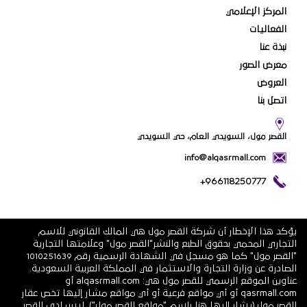
المركز الإعلامي
الفعاليات
نبذة عنا
معرض الصور
العروض
اتصل بنا
القصر مول، السويدي العام، حي السويدي
info@alqasrmall.com
+966118250777
يؤكد هذا الإخطار أن شركة القصر مول هي المالك القانوني للاسم
التجاري المحمي بحقوق الطبع والنشر"القصر مول" وعلامتها التجارية
"القصر مول" كما هو مسجل في الشهادة الرسمية رقم 1010251639
الصادرة عن وزارة التجارة والاستثمار في المملكة العربية السعودية.
عناوين الموقع الرسمي للقصر مول هي: alqasrmall.com أو
qasrmall.com أو أي مواقع فرعية أو أي مواقع مشار إليها تخص عقار
القصر مول (يشار إليها هنا باسم "مواقع القصر مول"). ليس لدى القصر