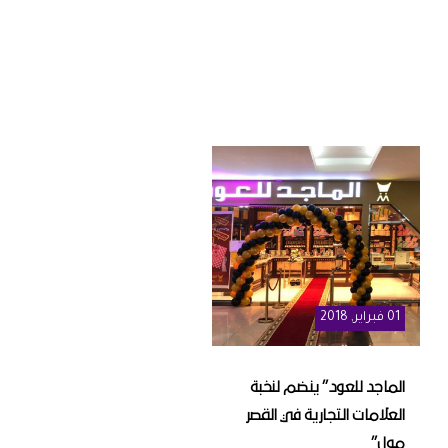
01
فبراير
, 2018
الماجد للعود” ينضم لنخبة
العلامات التجارية في القصر
مول”