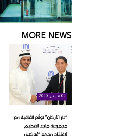
MORE NEWS
02
مارس
, 2020
“دار الأركان” توقّع اتفاقية مع
مجموعة ماجد الفطيم
لافتتاح مجمّع “ڤوكس