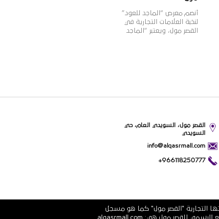
أنضم معرض “الماجد للعود”
لنخبة العلامات التجارية في
القصر مول، ويعتبر “الماجد
للعود” واحدًا من أشهر
الأسماء التجارية في تجارة
العود والعطورات الشرقية
والغربية في المملكة، بخبرة
تزيد عن 60 عامًا، وبعدد فروع
يزيد عن 100 فرع بالمملكة،
وتتميز منتجات “الماجد للعود”
بالجودة العالية والقيمة
الأفضل للمستهلك وتنوعها
الذي يلبي مختلف أذواق
القصر مول، السويدي العام، حي
ورغبات عملائها.
السويدي
info@alqasrmall.com
+966118250777
تها التجارية "القصر مول" كما هو مسجل
في الشهادة الرسمية رقم 1010251639 الصادرة عن وزارة التجارة والاستثمار في المملكة العربية السعودية. عناوين الموقع الرسمي للقصر مول هي: alqasrmall.com