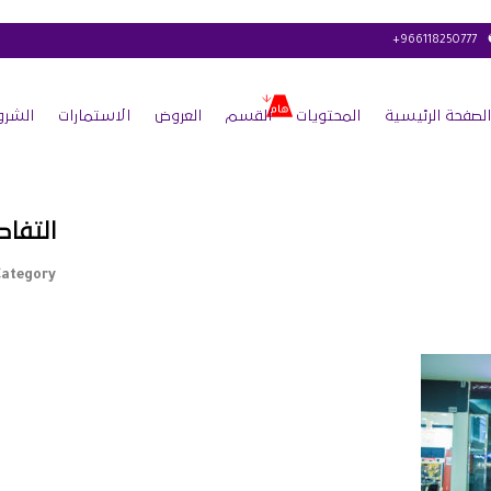
+966118250777
الصفحة الرئيسية
المحتويات
القسم
العروض
الاستمارات
الشرو
التفاص
ategory :