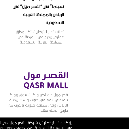
سينما” في “القصر مول” في
الرياض بالمملكة العربية
السعودية
أعلنت “دار الأركان”، أكبر مطوّر
عقاري مدرج في البورصة في
المملكة العربية السعودية،
اليوم أنها وقّعت اتّفاقية مع
مجموعة ماجد الفطيم،
الشركة الرائدة في مجال تطوير
وإدارة مراكز التسوق والمدن
المتكاملة ومنشآت التجزئة
والترفيه على مستوى منطقة
الشرق الأوسط وأفريقيا
وآسيا، وذلك لافتتاح مجمّع
دور عرض “ڤوكس سينما” في
المملكة العربية السعودية.
قصر مول هو أكبر مركز تسوق ومركز
وقد تمّ توقيع […]
ترفيهي. يقع في جنوب وسط مدينة
الرياض وفي منطقة حيوية بالقرب من
طريق الملك فهد.
يؤكد هذا الإخطار أن شركة القصر مول هي ال