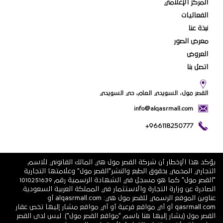
المركز الإعلامي
الفعاليات
نبذة عنا
معرض الصور
العروض
اتصل بنا
القصر مول، السويدي العام، حي السويدي
info@alqasrmall.com
+966118250777
يؤكد هذا الإخطار أن شركة القصر مول هي المالك القانوني للاسم
التجاري المحمي بحقوق الطبع والنشر"القصر مول" وعلامتها التجارية
"القصر مول" كما هو مسجل في الشهادة الرسمية رقم 1010251639
الصادرة عن وزارة التجارة والاستثمار في المملكة العربية السعودية.
عناوين الموقع الرسمي للقصر مول هي: alqasrmall.com أو
qasrmall.com أو أي مواقع فرعية أو أي مواقع مشار إليها تخص عقار
القصر مول (يشار إليها هنا باسم "مواقع القصر مول"). ليس لدى القصر