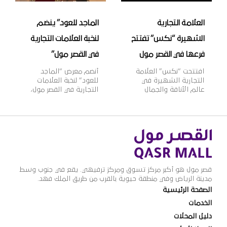
[…]
العلامة التجارية
الماجد للعود” ينضم
الشهيرة “نكس” تفتتح
لنخبة العلامات التجارية
فرعها في القصر مول
في القصر مول”
افتتحت “نكس” العلامة
أنضم معرض “الماجد
التجارية الشهيرة في
للعود” لنخبة العلامات
عالم الأناقة والجمال
التجارية في القصر مول،
فرعها الجديد في القصر
ويعتبر “الماجد للعود”
مول، وتأسست علامة
واحدًا من أشهر الأسماء
“نكس” عام 1999م
التجارية في تجارة العود
لتقدم مجموعة واسعة
والعطورات الشرقية
من مستحضرات التجميل
والغربية في المملكة،
العصرية والجريئة التي
بخبرة تزيد عن 60 عامًا،
تلبي مختلف أذواق
وبعدد فروع يزيد عن 100
النساء، حيث تتضمن
فرع بالمملكة، وتتميز
قصر مول هو أكبر مركز تسوق ومركز ترفيهي. يقع في جنوب وسط
2000 منتج بألوان وظلال
منتجات “الماجد للعود”
مدينة الرياض وفي منطقة حيوية بالقرب من طريق الملك فهد.
متنوعة بأسعار مناسبة،
بالجودة العالية والقيمة
الصفحة الرئيسية
وتنتشر منتجاتها في أكثر
الأفضل للمستهلك
من 70 دولة حول العالم،
وتنوعها الذي يلبي
الخدمات
لتصبح ذات شهرة عالمية
مختلف أذواق ورغبات
دليل المحلات
وواحدة […]
عملائها.