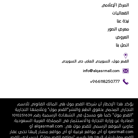
المركز الإعلامي
الفعاليات
نبذة عنا
معرض الصور
العروض
اتصل بنا
القصر مول، السويدي العام، حي السويدي
info@alqasrmall.com
+966118250777
يؤكد هذا الإخطار أن شركة القصر مول هي المالك القانوني للاسم
التجاري المحمي بحقوق الطبع والنشر"القصر مول" وعلامتها التجارية
"القصر مول" كما هو مسجل في الشهادة الرسمية رقم 1010251639
الصادرة عن وزارة التجارة والاستثمار في المملكة العربية السعودية.
عناوين الموقع الرسمي للقصر مول هي: alqasrmall.com أو
qasrmall.com أو أي مواقع فرعية أو أي مواقع مشار إليها تخص عقار
القصر مول (يشار إليها هنا باسم "مواقع القصر مول"). ليس لدى القصر