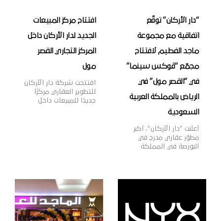
“دار الأركان” توقّع
افتتاح مركز المبيعات
اتفاقية مع مجموعة
الجديد لدار الأركان داخل
ماجد الفطيم لافتتاح
المركز التجاري القصر
مجمّع “ڤوكس سينما”
مول
في “القصر مول” في
افتتحت شركة دار الأركان
للتطوير العقاري مركزًا
الرياض بالمملكة العربية
جديدًا للمبيعات داخل
المركز التجاري “القصر
السعودية
مول” بمدينة الرياض،
بهدف تقديم خدمات
أعلنت “دار الأركان”، أكبر
المبيعات لعملائها وتعزيز
مطوّر عقاري مدرج في
قنوات التواصل معهم،
البورصة في المملكة
بالإضافة إلى عرض أحدث
العربية السعودية، اليوم
منتجات الشركة العقارية،
أنها وقّعت اتّفاقية مع
وذلك في إطار خطتها
مجموعة ماجد الفطيم،
الاستراتيجية لنمو
الشركة الرائدة في مجال
أعمالها داخل وخارج
تطوير وإدارة مراكز
المملكة. وتهدف دار
التسوق والمدن
الأركان، الشركة الرائدة
المتكاملة ومنشآت
في مجال التطوير العقاري
التجزئة والترفيه على