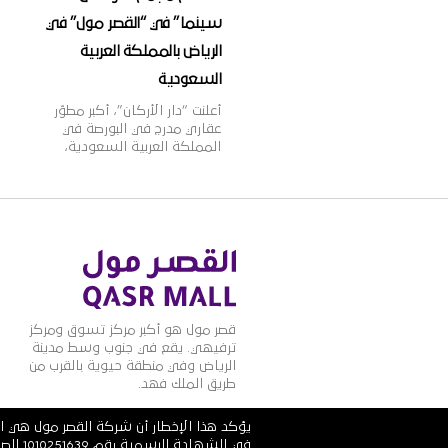
سينما” في “القصر مول” في
الرياض بالمملكة العربية
السعودية
أعلنت “دار الأركان”، أكبر مطوّر
عقاري مدرج في البورصة في
المملكة العربية السعودية،
اليوم أنها وقّعت اتّفاقية مع
مجموعة ماجد الفطيم،
الشركة الرائدة في مجال تطوير
وإدارة مراكز التسوق والمدن
المتكاملة ومنشآت التجزئة
والترفيه على مستوى منطقة
الشرق الأوسط وأفريقيا
وآسيا، وذلك لافتتاح مجمّع
دور عرض “ڤوكس سينما” في
المملكة العربية السعودية.
قصر مول هو أكبر مركز تسوق ومركز
وقد تمّ توقيع […]
ترفيهي. يقع في جنوب وسط مدينة
الرياض وفي منطقة حيوية بالقرب من
طريق الملك فهد.
يؤكد هذا الإخطار أن شركة القصر مول هي ال