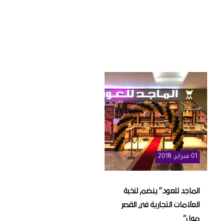
01
فبراير
, 2018
الماجد للعود” ينضم لنخبة
العلامات التجارية في القصر
مول”