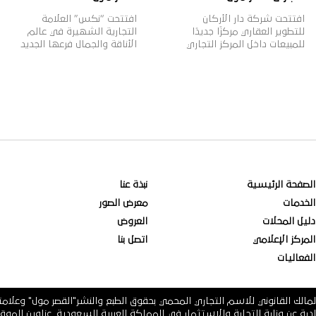
افتتحت شركة دار الأركان
افتتحت “نكس” العلامة
للتطوير العقاري مركزًا جديدًا
التجارية الشهيرة في عالم
للمبيعات داخل المركز التجاري
الأناقة والجمال فرعها الجديد
“القصر مول” بمدينة الرياض،
في القصر مول، وتأسست
بهدف تقديم خدمات المبيعات
علامة “نكس” عام 1999م
لعملائها وتعزيز قنوات التواصل
لتقدم مجموعة واسعة من
معهم، بالإضافة إلى عرض
مستحضرات التجميل العصرية
أحدث منتجات الشركة العقارية،
والجريئة التي تلبي مختلف
وذلك في إطار خطتها
أذواق النساء، حيث تتضمن
الاستراتيجية لنمو أعمالها
2000 منتج بألوان وظلال
داخل وخارج المملكة. وتهدف
متنوعة بأسعار مناسبة، وتنتشر
دار الأركان، الشركة الرائدة في
منتجاتها في أكثر من 70 دولة
مجال التطوير العقاري في
حول العالم، لتصبح ذات شهرة
المملكة العربية السعودية […]
عالمية وواحدة […]
الصفحة الرئيسية
نبذة عنا
الخدمات
معرض الصور
دليل المحلات
العروض
المركز الإعلامي
اتصل بنا
الفعاليات
مالك القانوني للاسم التجاري المحمي بحقوق الطبع والنشر"القصر مول" وعلام