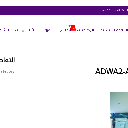
+966118250777
الصفحة الرئيسية
المحتويات
القسم
العروض
الاستمارات
الشرو
التفاص
ADWA2-
ategory :