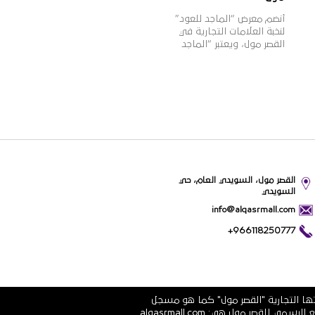
أنضم معرض “الماجد للعود”
لنخبة العلامات التجارية في
القصر مول، ويعتبر “الماجد
للعود” واحدًا من أشهر
الأسماء التجارية في تجارة
العود والعطورات الشرقية
والغربية في المملكة، بخبرة
تزيد عن 60 عامًا، وبعدد فروع
يزيد عن 100 فرع بالمملكة،
وتتميز منتجات “الماجد للعود”
بالجودة العالية والقيمة
الأفضل للمستهلك وتنوعها
الذي يلبي مختلف أذواق
القصر مول، السويدي العام، حي
ورغبات عملائها.
السويدي
info@alqasrmall.com
+966118250777
تها التجارية "القصر مول" كما هو مسجل
في الشهادة الرسمية رقم 1010251639 الصادرة عن وزارة التجارة والاستثمار في المملكة العربية السعودية. عناوين الموقع الرسمي للقصر مول هي: alqasrmall.com