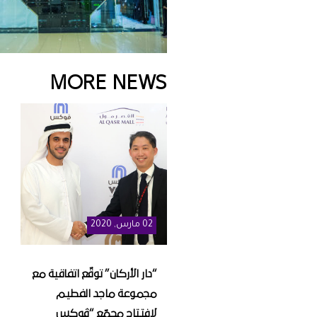
MORE NEWS
02
مارس
, 2020
“دار الأركان” توقّع اتفاقية مع
مجموعة ماجد الفطيم
لافتتاح مجمّع “ڤوكس