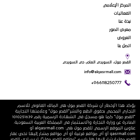
المركز الإعلامي
الفعاليات
نبذة عنا
معرض الصور
العروض
اتصل بنا
القصر مول، السويدي العام، حي السويدي
info@alqasrmall.com
+966118250777
يؤكد هذا الإخطار أن شركة القصر مول هي المالك القانوني للاسم
التجاري المحمي بحقوق الطبع والنشر"القصر مول" وعلامتها التجارية
"القصر مول" كما هو مسجل في الشهادة الرسمية رقم 1010251639
الصادرة عن وزارة التجارة والاستثمار في المملكة العربية السعودية.
عناوين الموقع الرسمي للقصر مول هي: alqasrmall.com أو
qasrmall.com أو أي مواقع فرعية أو أي مواقع مشار إليها تخص عقار
القصر مول (يشار إليها هنا باسم "مواقع القصر مول"). ليس لدى القصر