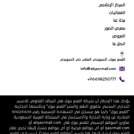
المركز الإعلامي
الفعاليات
نبذة عنا
معرض الصور
العروض
اتصل بنا
القصر مول، السويدي العام، حي السويدي
info@alqasrmall.com
+966118250777
يؤكد هذا الإخطار أن شركة القصر مول هي المالك القانوني للاسم
التجاري المحمي بحقوق الطبع والنشر"القصر مول" وعلامتها التجارية
"القصر مول" كما هو مسجل في الشهادة الرسمية رقم 1010251639
الصادرة عن وزارة التجارة والاستثمار في المملكة العربية السعودية.
عناوين الموقع الرسمي للقصر مول هي: alqasrmall.com أو
qasrmall.com أو أي مواقع فرعية أو أي مواقع مشار إليها تخص عقار
القصر مول (يشار إليها هنا باسم "مواقع القصر مول"). ليس لدى القصر