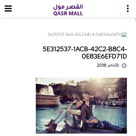
i
5E312537-1ACB-42C2-B8C4-
0E83E6EFD71D
13
يناير
, 2018