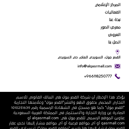
المركز الإعلامي
الفعاليات
نبذة عنا
معرض الصور
العروض
اتصل بنا
القصر مول، السويدي العام، حي السويدي
info@alqasrmall.com
+966118250777
يؤكد هذا الإخطار أن شركة القصر مول هي المالك القانوني للاسم
التجاري المحمي بحقوق الطبع والنشر"القصر مول" وعلامتها التجارية
"القصر مول" كما هو مسجل في الشهادة الرسمية رقم 1010251639
الصادرة عن وزارة التجارة والاستثمار في المملكة العربية السعودية.
عناوين الموقع الرسمي للقصر مول هي: alqasrmall.com أو
qasrmall.com أو أي مواقع فرعية أو أي مواقع مشار إليها تخص عقار
القصر مول (يشار إليها هنا باسم "مواقع القصر مول"). ليس لدى القصر