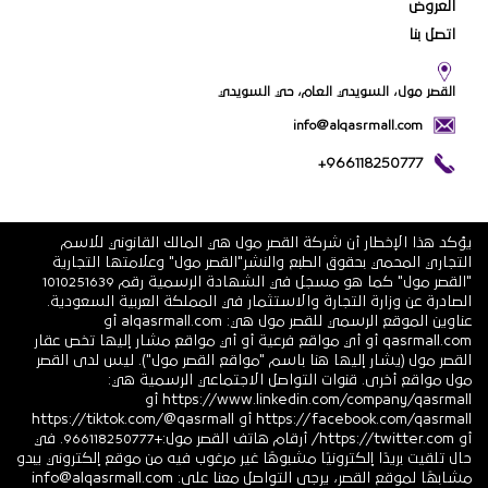
العروض
اتصل بنا
القصر مول، السويدي العام، حي السويدي
info@alqasrmall.com
+966118250777
يؤكد هذا الإخطار أن شركة القصر مول هي المالك القانوني للاسم
التجاري المحمي بحقوق الطبع والنشر"القصر مول" وعلامتها التجارية
"القصر مول" كما هو مسجل في الشهادة الرسمية رقم 1010251639
الصادرة عن وزارة التجارة والاستثمار في المملكة العربية السعودية.
عناوين الموقع الرسمي للقصر مول هي: alqasrmall.com أو
qasrmall.com أو أي مواقع فرعية أو أي مواقع مشار إليها تخص عقار
القصر مول (يشار إليها هنا باسم "مواقع القصر مول"). ليس لدى القصر
مول مواقع أخرى. قنوات التواصل الاجتماعي الرسمية هي:
https://www.linkedin.com/company/qasrmall أو
https://facebook.com/qasrmall أو https://tiktok.com/@qasrmall
أو https://twitter.com/ أرقام هاتف القصر مول:+966118250777. في
حال تلقيت بريدًا إلكترونيًا مشبوهًا غير مرغوب فيه من موقع إلكتروني يبدو
مشابهًا لموقع القصر، يرجى التواصل معنا على: info@alqasrmall.com