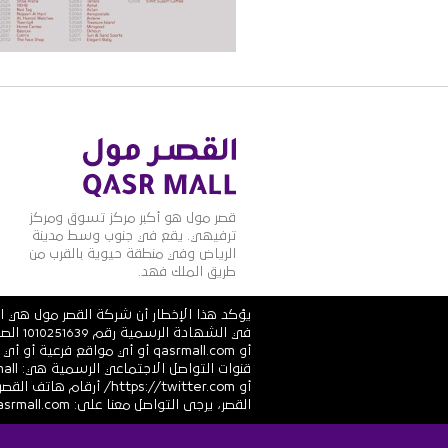
قصر مول هو أكبر مركز تسوق ومركز
ترفيهي. يقع في جنوب وسط مدينة
الرياض وفي منطقة حيوية بالقرب من
طريق الملك فهد.
يؤكد هذا الإخطار أن شركة القصر مول هي ال
أو qasrmall.com أو أي مواقع
القصر، يرجى التواصل معنا على: info@alqasrmall.com