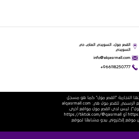
القصر مول، السويدي العام، حي
السويدي
info@alqasrmall.com
+966118250777
تها التجارية "القصر مول" كما هو مسجل
في الشهادة الرسمية رقم 1010251639 الصادرة عن وزارة التجارة والاستثمار في المملكة العربية السعودية. عناوين الموقع الرسمي للقصر مول هي: alqasrmall.com
قصر مول"). ليس لدى القصر مول مواقع أخرى.
قنوات التواصل الاجتماعي الرسمية هي: https://www.linkedin.com/company/qasrmall أو https://facebook.com/qasrmall أو https://tiktok.com/@qasrmall
ا مشبوهًا غير مرغوب فيه من موقع إلكتروني يبدو مشابهًا لموقع