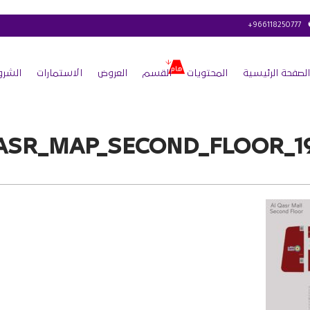
+966118250777
الصفحة الرئيسية
المحتويات
القسم
العروض
الاستمارات
الشرو
ASR_MAP_SECOND_FLOOR_19