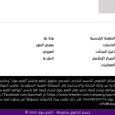
الصفحة الرئيسية
نبذة عنا
الخدمات
معرض الصور
دليل المحلات
العروض
المركز الإعلامي
اتصل بنا
الفعاليات
مالك القانوني للاسم التجاري المحمي بحقوق الطبع والنشر"القصر مول" وعلام
 فرعية أو أي مواقع مشار إليها تخص عقار القصر مول (يشار إليها هنا باسم "مواقع ال
أو https://twitter.com/ أرقام هاتف القصر مول:+966118250777. في حال تلقيت بريدًا إلكترونيً
جميع الحقوق محفوظة - القصر مول 2020 ©