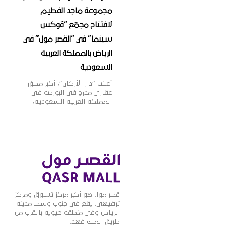
مجموعة ماجد الفطيم
لافتتاح مجمّع “ڤوكس
سينما” في “القصر مول” في
الرياض بالمملكة العربية
السعودية
أعلنت “دار الأركان”، أكبر مطوّر
عقاري مدرج في البورصة في
المملكة العربية السعودية،
اليوم أنها وقّعت اتّفاقية مع
مجموعة ماجد الفطيم،
الشركة الرائدة في مجال تطوير
وإدارة مراكز التسوق والمدن
المتكاملة ومنشآت التجزئة
والترفيه على مستوى منطقة
الشرق الأوسط وأفريقيا
وآسيا، وذلك لافتتاح مجمّع
دور عرض “ڤوكس سينما” في
المملكة العربية السعودية.
قصر مول هو أكبر مركز تسوق ومركز
وقد تمّ توقيع […]
ترفيهي. يقع في جنوب وسط مدينة
الرياض وفي منطقة حيوية بالقرب من
طريق الملك فهد.