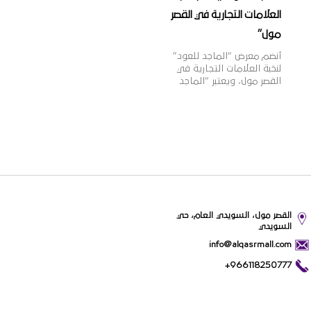
العلامات التجارية في القصر
مول”
أنضم معرض “الماجد للعود”
لنخبة العلامات التجارية في
القصر مول، ويعتبر “الماجد
للعود” واحدًا من أشهر
الأسماء التجارية في تجارة
العود والعطورات الشرقية
والغربية في المملكة، بخبرة
تزيد عن 60 عامًا، وبعدد فروع
يزيد عن 100 فرع بالمملكة،
وتتميز منتجات “الماجد للعود”
بالجودة العالية والقيمة
الأفضل للمستهلك وتنوعها
الذي يلبي مختلف أذواق
القصر مول، السويدي العام، حي
ورغبات عملائها.
السويدي
info@alqasrmall.com
+966118250777