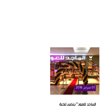
01
فبراير
, 2018
الماجد للعود” ينضم لنخبة