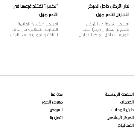
لدار الأركان داخل المركز
“نكس” تفتتح فرعها في
التجاري القصر مول
القصر مول
افتتحت شركة دار الأركان
افتتحت “نكس” العلامة
للتطوير العقاري مركزًا جديدًا
التجارية الشهيرة في عالم
للمبيعات داخل المركز التجاري
الأناقة والجمال فرعها الجديد
“القصر مول” بمدينة الرياض،
في القصر مول، وتأسست
بهدف تقديم خدمات المبيعات
علامة “نكس” عام 1999م
لعملائها وتعزيز قنوات التواصل
لتقدم مجموعة واسعة من
معهم، بالإضافة إلى عرض
مستحضرات التجميل العصرية
أحدث منتجات الشركة العقارية،
والجريئة التي تلبي مختلف
وذلك في إطار خطتها
أذواق النساء، حيث تتضمن
الاستراتيجية لنمو أعمالها
2000 منتج بألوان وظلال
داخل وخارج المملكة. وتهدف
متنوعة بأسعار مناسبة، وتنتشر
دار الأركان، الشركة الرائدة في
منتجاتها في أكثر من 70 دولة
مجال التطوير العقاري في
حول العالم، لتصبح ذات شهرة
المملكة العربية السعودية […]
عالمية وواحدة […]
الصفحة الرئيسية
نبذة عنا
الخدمات
معرض الصور
دليل المحلات
العروض
المركز الإعلامي
اتصل بنا
الفعاليات