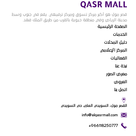
الاطفال، مما أسهم في
إدخال البهجة في نفوس
قصر مول هو أكبر مركز تسوق ومركز ترفيهي. يقع في جنوب وسط
الزوار، وعزز من […]
مدينة الرياض وفي منطقة حيوية بالقرب من طريق الملك فهد.
الصفحة الرئيسية
الخدمات
دليل المحلات
المركز الإعلامي
الفعاليات
نبذة عنا
معرض الصور
العروض
اتصل بنا
القصر مول، السويدي العام، حي السويدي
info@alqasrmall.com
+966118250777