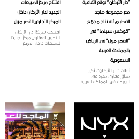
“دار الأركان” توقّع اتفاقية
افتتاح مركز المبيعات
مع مجموعة ماجد
الجديد لدار الأركان داخل
الفطيم لافتتاح مجمّع
المركز التجاري القصر مول
“ڤوكس سينما” في
افتتحت شركة دار الأركان
للتطوير العقاري مركزًا جديدًا
“القصر مول” في الرياض
للمبيعات داخل المركز
التجاري “القصر مول” بمدينة
بالمملكة العربية
الرياض، بهدف تقديم خدمات
السعودية
المبيعات لعملائها وتعزيز
قنوات التواصل معهم،
أعلنت “دار الأركان”، أكبر
بالإضافة إلى عرض أحدث
مطوّر عقاري مدرج في
منتجات الشركة العقارية،
البورصة في المملكة العربية
وذلك في إطار خطتها
السعودية، اليوم أنها وقّعت
الاستراتيجية لنمو أعمالها
اتّفاقية مع مجموعة ماجد
داخل وخارج المملكة.
الفطيم، الشركة الرائدة في
وتهدف دار الأركان، الشركة
مجال تطوير وإدارة مراكز
الرائدة في مجال التطوير
التسوق والمدن المتكاملة
العقاري في المملكة العربية
ومنشآت التجزئة والترفيه
السعودية […]
على مستوى منطقة الشرق
الأوسط وأفريقيا وآسيا،
وذلك لافتتاح مجمّع دور
عرض “ڤوكس سينما” في