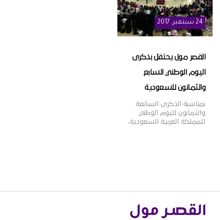
دولة حول العالم، لتصبح ذات
أذواق ورغبات عملائها.
شهرة عالمية وواحدة […]
24
سبتمبر
, 2017
القصر مول يحتفل بذكرى
اليوم الوطني السابع
والثمانون للسعودية
بمناسبة الذكرى السابعة
والثمانون لليوم الوطني
للمملكة العربية السعودية،
شارك القصر مول زواره
الكرام فرحتهم بهذه
الذكرى المجيدة، وتزينت
واجهة المول الخارجية
بالإضاءة الخضراء احتفالًا
بهذه المناسبة السعيدة،
كما أقيمت العديد من
الفعاليات الترفيهية
الشيقة، والتي شملت توزيع
الأعلام الوطنية، والبالونات
التذكارية، وتلوين وجوة