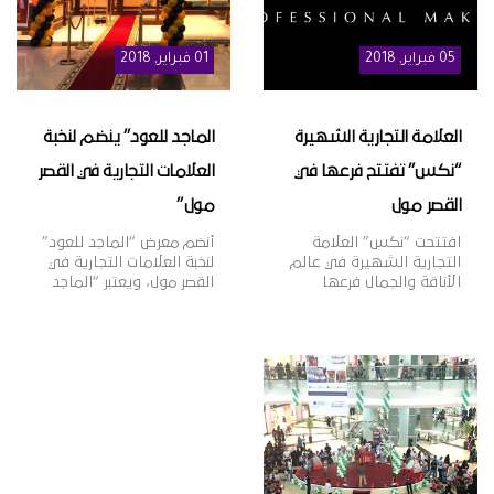
المملكة العربية السعودية.
وقد تمّ توقيع […]
05
فبراير
, 2018
01
فبراير
, 2018
العلامة التجارية الشهيرة
الماجد للعود” ينضم لنخبة
“نكس” تفتتح فرعها في
العلامات التجارية في القصر
القصر مول
مول”
افتتحت “نكس” العلامة
أنضم معرض “الماجد للعود”
التجارية الشهيرة في عالم
لنخبة العلامات التجارية في
الأناقة والجمال فرعها
القصر مول، ويعتبر “الماجد
الجديد في القصر مول،
للعود” واحدًا من أشهر
وتأسست علامة “نكس”
الأسماء التجارية في تجارة
عام 1999م لتقدم مجموعة
العود والعطورات الشرقية
واسعة من مستحضرات
والغربية في المملكة، بخبرة
التجميل العصرية والجريئة
تزيد عن 60 عامًا، وبعدد فروع
التي تلبي مختلف أذواق
يزيد عن 100 فرع بالمملكة،
النساء، حيث تتضمن 2000
وتتميز منتجات “الماجد
منتج بألوان وظلال متنوعة
للعود” بالجودة العالية
بأسعار مناسبة، وتنتشر
والقيمة الأفضل للمستهلك
منتجاتها في أكثر من 70
وتنوعها الذي يلبي مختلف