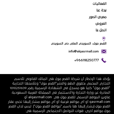
الفعاليات
نبذة عنا
معرض الصور
العروض
اتصل بنا
القصر مول، السويدي العام، حي السويدي
info@alqasrmall.com
+966118250777
يؤكد هذا الإخطار أن شركة القصر مول هي المالك القانوني للاسم
التجاري المحمي بحقوق الطبع والنشر"القصر مول" وعلامتها التجارية
"القصر مول" كما هو مسجل في الشهادة الرسمية رقم 1010251639
الصادرة عن وزارة التجارة والاستثمار في المملكة العربية السعودية.
عناوين الموقع الرسمي للقصر مول هي: alqasrmall.com أو
qasrmall.com أو أي مواقع فرعية أو أي مواقع مشار إليها تخص عقار
القصر مول (يشار إليها هنا باسم "مواقع القصر مول"). ليس لدى القصر
مول مواقع أخرى. قنوات التواصل الاجتماعي الرسمية هي: